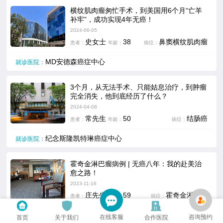
横纹肌肉瘤匆忙手术，到美国用6个月“亡羊
补牢”，成功实现4年无癌！
2024-06-05
史女士
38
鼻窦横纹肌肉瘤
患者：
年龄：
病症：
MD安德森癌症中心
就诊医院：
​3个月，从无法手术、只能姑息治疗，到肿瘤
完全消失，他到底经历了什么？
2024-04-08
常先生
50
结肠癌
患者：
年龄：
病症：
纪念斯隆凯特琳癌症中心
就诊医院：
霍奇金淋巴瘤病例 | 无癌八年：我的赴美治
愈之路！
2023-11-16
庄先生
59
霍奇金淋巴瘤
患者：
年龄：
病症：
丹娜法伯癌症研究院
就诊医院：
在线客服
咨询预约
首页
关于我们
合作医院