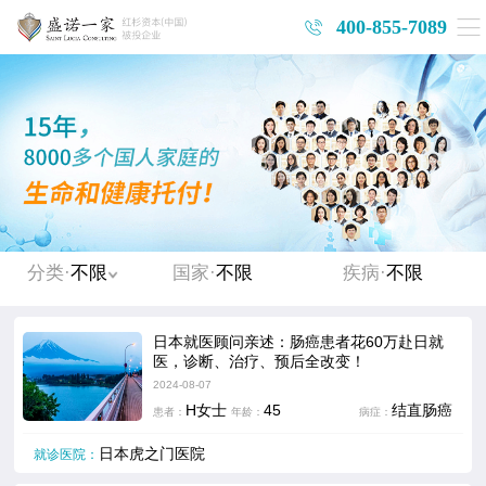
400-855-7089
分类·
不限
国家·
不限
疾病·
不限
日本就医顾问亲述：肠癌患者花60万赴日就
医，诊断、治疗、预后全改变！
2024-08-07
H女士
45
结直肠癌
患者：
年龄：
病症：
日本虎之门医院
就诊医院：