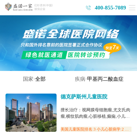
400-855-7089
国家·
全部
疾病·
甲基丙二酸血症
德克萨斯州儿童医院
擅长治疗：视网膜母细胞瘤,尤文氏肉
瘤,横纹肌肉瘤,心脏移植,癫痫,小儿脑
瘤,白血病(儿童),先天性心脏病,小儿
畸形,甲基丙二酸血症,罕见病
美国儿童医院排名:3 小儿心脏病学:2 小
儿癌症:6 (2023美国医院排名)