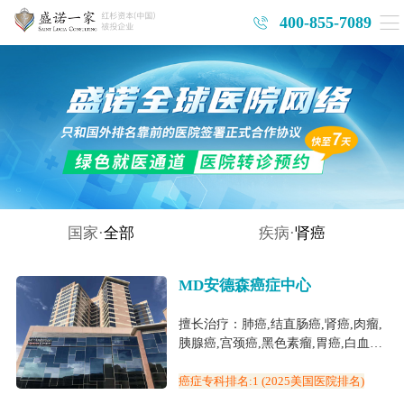
400-855-7089
国家·
全部
疾病·
肾癌
MD安德森癌症中心
擅长治疗：肺癌,结直肠癌,肾癌,肉瘤,
胰腺癌,宫颈癌,黑色素瘤,胃癌,白血病,
膀胱癌,神经母细胞瘤,鼻咽癌,肝癌,前
列腺癌,头颈癌,骨肉瘤
癌症专科排名:1 (2025美国医院排名)