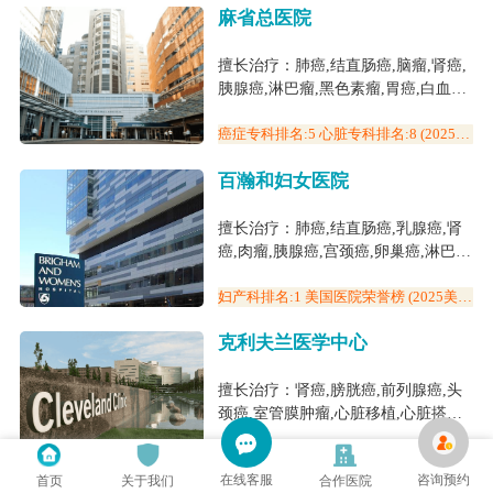
麻省总医院
擅长治疗：肺癌,结直肠癌,脑瘤,肾癌,
胰腺癌,淋巴瘤,黑色素瘤,胃癌,白血病,
心脏搭桥,癫痫,阿尔兹海默症,小儿脑
瘤,白血病(儿童),银屑病,质子与重离
癌症专科排名:5 心脏专科排名:8 (2025美
国医院排名)
子
百瀚和妇女医院
擅长治疗：肺癌,结直肠癌,乳腺癌,肾
癌,肉瘤,胰腺癌,宫颈癌,卵巢癌,淋巴
瘤,黑色素瘤,胃癌,白血病,膀胱癌,食管
癌,肝癌,骨髓瘤,甲状腺未分化癌,前列
妇产科排名:1 美国医院荣誉榜 (2025美国
医院排名)
腺癌,头颈癌,子宫癌,癫痫,阿尔兹海默
克利夫兰医学中心
症,白血病(儿童)
擅长治疗：肾癌,膀胱癌,前列腺癌,头
颈癌,室管膜肿瘤,心脏移植,心脏搭桥,
心脏病
心脏专科排名:3 胃肠专科排名:3 风湿病
学:2 (2025美国医院排名)
在线客服
咨询预约
首页
关于我们
合作医院