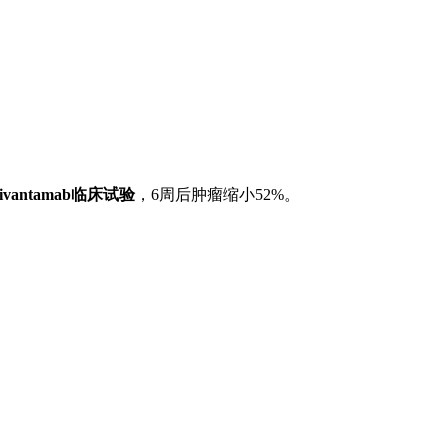
ivantamab临床试验
，6周后肿瘤缩小52%。