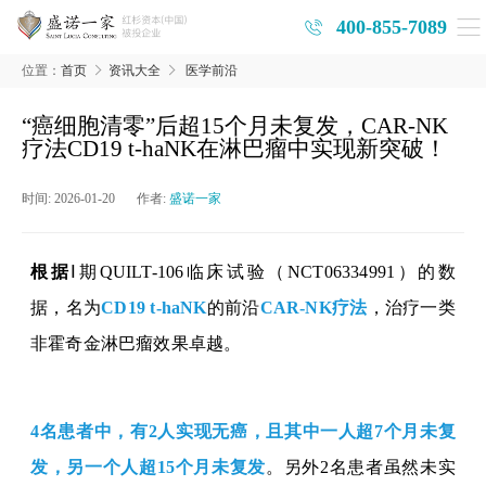
400-855-7089
位置：
首页
资讯大全
医学前沿
“癌细胞清零”后超15个月未复发，CAR-NK
疗法CD19 t-haNK在淋巴瘤中实现新突破！
时间:
2026-01-20
作者:
盛诺一家
根据
Ⅰ
期
QUILT-106
临床试验（
NCT06334991
）的数
据，
名为
CD19 t-haNK
的前沿
CAR-NK
疗法
，治疗一类
非霍奇金淋巴瘤效果卓越。
4
名患者中，有
2
人实现无癌，且其中一人超
7
个月未复
发，另一个人超
15
个月未复发
。另外
2
名患者虽然未实