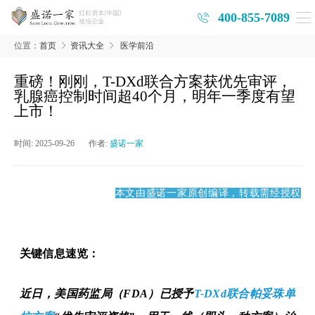
400-855-7089
位置：
首页
资讯大全
医学前沿
重磅！刚刚，T-DXd联合方案获优先审评，
乳腺癌控制时间超40个月，明年一季度有望
上市！
时间:
2025-09-26
作者:
盛诺一家
本文由盛诺一家原创编译，转载需经授权
关键信息速览：
近日，美国药监局（
FDA
）已授予
T-DXd
联合帕妥珠单