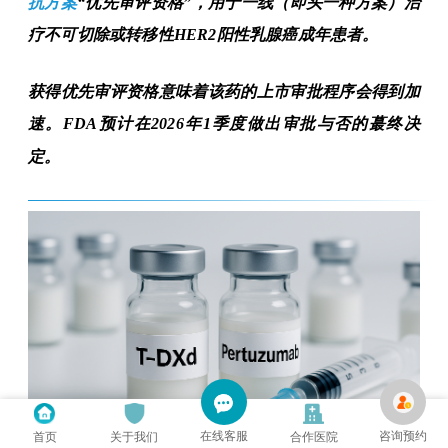
抗方案
“优先审评资格”，用于一线（即头一种方案）治
疗不可切除或转移性
HER2
阳性乳腺癌成年患者。
获得优先审评资格意味着该药的上市审批程序会得到加
速。
FDA
预计在
2026
年
1
季度做出审批与否的蕞终决
定。
在线客服
咨询预约
首页
关于我们
合作医院